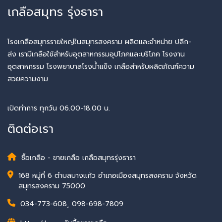
เกลือสมุทร รุ่งธารา
โรงเกลือสมุทรรายใหญ่ในสมุทรสงคราม ผลิตและจำหน่าย ปลีก-
ส่ง เรามีเกลือใช้สำหรับอุตสาหกรรมอุปโภคและบริโภค โรงงาน
อุตสาหกรรม โรงพยาบาลโรงน้ำแข็ง เกลือสำหรับผลิตภัณฑ์ความ
สวยความงาม
เปิดทำการ ทุกวัน 06.00-18.00 น.
ติดต่อเรา
ซื้อเกลือ - ขายเกลือ เกลือสมุทรรุ่งธารา
168 หมู่ที่ 6 ตำบลบางแก้ว อำเภอเมืองสมุทรสงคราม จังหวัด
สมุทรสงคราม 75000
034-773-608
,
098-698-7809